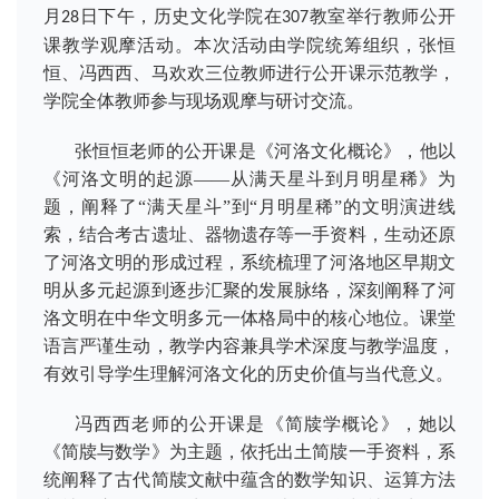
月
日下午，历史文化学院在
教室举行教师公开
28
307
课教学观摩活动。本次活动由学院统筹组织，张恒
恒、冯西西、马欢欢三位教师进行公开课示范教学，
学院全体教师参与现场观摩与研讨交流。
张恒恒老师的公开课是《河洛文化概论》，他以
《河洛文明的起源——从满天星斗到月明星稀》为
题，阐释了“满天星斗”到“月明星稀”的文明演进线
索，结合考古遗址、器物遗存等一手资料，生动还原
了河洛文明的形成过程，系统梳理了河洛地区早期文
明从多元起源到逐步汇聚的发展脉络，深刻阐释了河
洛文明在中华文明多元一体格局中的核心地位。课堂
语言严谨生动，教学内容兼具学术深度与教学温度，
有效引导学生理解河洛文化的历史价值与当代意义。
冯西西老师的公开课是《简牍学概论》，她以
《简牍与数学》为主题，依托出土简牍一手资料，系
统阐释了古代简牍文献中蕴含的数学知识、运算方法