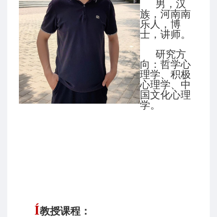
男，汉
族，河南南
乐人，博
士，讲师。
研究方
向：哲学心
理学、积极
心理学、中
国文化心理
学。
Í
教授课程：