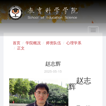
Toggle
navigati
首页
学院概况
师资队伍
心理学系
正文
赵志辉
2025-05-15
赵志
辉