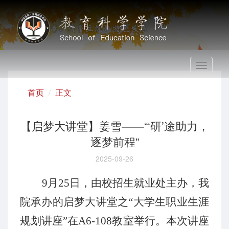
Toggle
navigati
首页
正文
【启梦大讲堂】姜雪——“‘研’途助力，
逐梦前程”
2025-09-26
9月25日，由校招生就业处主办，我
院承办的启梦大讲堂之“大学生职业生涯
规划讲座”在
A6-108教室
举行。本次讲座