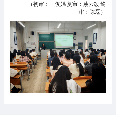
（初审：王俊娣
复审：蔡云改
终
审：
陈磊
）