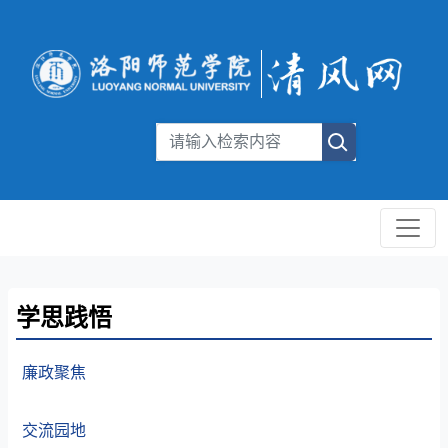
学思践悟
廉政聚焦
交流园地