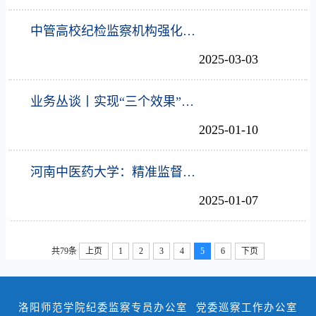
中管高校纪检监察机构强化问题线索处置 推动案件查办提质增效
2025-03-03
业务丛谈丨实现“三个效果”有机统一
2025-01-10
河南中医药大学：精准监督护航学校“双一流”创建
2025-01-07
共79条
上页
1
2
3
4
5
6
下页
洛阳师范学院纪委监察专员办公室 党委巡察工作办公室