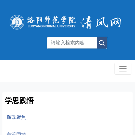
学思践悟
廉政聚焦
交流园地