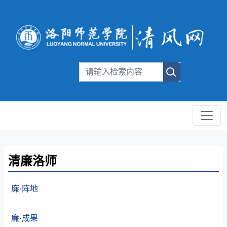
清廉洛师
廉·阵地
廉·成果