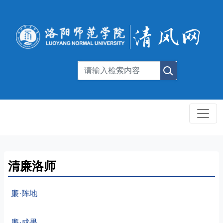
清廉洛师
廉·阵地
廉·成果