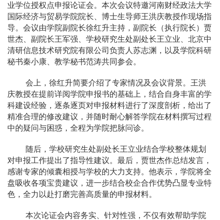
业学位授权点申报论证会。本次会议特邀河南财经政法大学
国际经济与贸易学院院长、博士生导师王洪庆教授作现场指
导。会议由学院副院长徐红升主持，副院长（执行院长）贾
世杰、副院长王军强、学校研究生处副处长王立业、北京中
清研信息技术研究院有限公司负责人苏志渊，以及学院科研
秘书秦小康、教学秘书范涛共同参会。
会上，徐红升简要介绍了专家情况及会议背景。王洪
庆教授在提前详阅学院申报书的基础上，结合自身丰富的学
科建设经验，逐条逐页对申报材料进行了深度剖析，给出了
精准合理的修改建议，并随时耐心解答学院在材料撰写过程
中的疑问与困惑，全程为学院把脉问诊。
随后，学校研究生处副处长王立业结合学校整体规划
对申报工作提出了指导性建议。最后，贾世杰作总结发言，
感谢专家的倾囊相授与学校的大力支持。他表示，学院将全
盘吸收各项宝贵建议，进一步结合校企合作优势凸显专业特
色，全力以赴打磨完善高质量的申报材料。
本次论证会内容务实、针对性强，不仅有效帮助学院