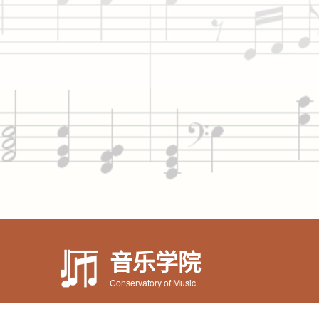
音乐学院
Conservatory of Music