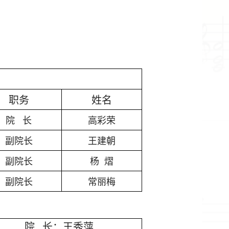
职务
姓名
院
长
高彩荣
副院长
王建朝
副院长
杨
熠
副院长
常丽梅
院
长：王秀萍