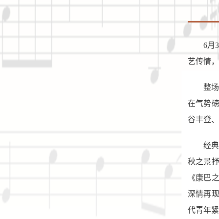
6月
艺传情，
整
在气势
谷丰登、
经
秋之景
《康巴
深情再
代青年紧