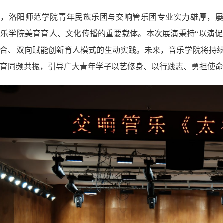
悉，洛阳师范学院青年民族乐团与交响管乐团专业实力雄厚，屡
乐学院美育育人、文化传播的重要载体。本次展演秉持“以演促
合、双向赋能创新育人模式的生动实践。未来，音乐学院将持续
育同频共振，引导广大青年学子以艺修身、以行践志、勇担使命