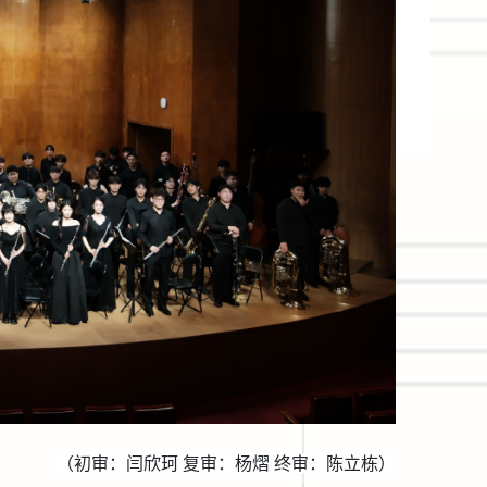
（初审：闫欣珂
复审：杨熠
终审：陈立栋）