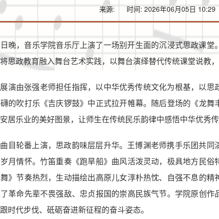
来源:
时间: 2026年06月05日 10:29
3日晚，音乐学院音乐厅上演了一场别开生面的沉浸式思政课堂
将思政教育融入舞台艺术实践，以舞台演绎替代传统课堂说教，
场展演由张强老师担任指挥，以中华优秀传统文化为根基，以思
磅礴的吹打乐《吉庆锣鼓》中正式拉开帷幕。随后登场的《龙舞
安居乐业的美好图景，让师生在传统民乐韵律中感悟中华优秀传
典曲目轮番上演，思政韵味层层升华。王博渊老师携手乐团共同
抒岁月情怀。竹笛重奏《跑旱船》曲风活泼灵动，极具地方民俗
之舞》节奏热烈，生动描绘出高原儿女淳朴热忱、自强不息的精
现了革命先辈不畏强敌、忠贞报国的崇高民族气节。学院原创作
跟时代步伐、砥砺奋进新征程的奋斗姿态。