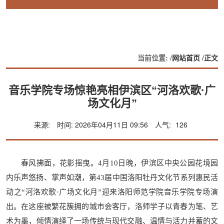
当前位置: /
网站首页
/
正文
音乐学院专场惊艳亮相伊滨区“河洛欢歌·广
场文化月”
来源:
时间: 2026年04月11日 09:56
人气:
126
春风拂面，花影摇曳。4月10日晚，伊滨区中央公园花境园
内乐声悠扬、掌声如潮，第43届中国洛阳牡丹文化节系列惠民活
动之“河洛欢歌·广场文化月”迎来洛阳师范学院音乐学院专场演
出。在这座被繁花簇拥的城市会客厅，洛师学子以青春为笔、艺
术为墨，倾情演绎了一场传统与现代交融、温情与活力并蓄的文