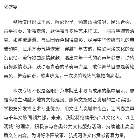
化盛宴。
整场演出形式丰富、精彩纷呈，涵盖歌曲演唱、民乐合奏、
古筝独奏、街舞表演、歌伴舞等多种艺术样式。一曲古筝婉转清
越，如溪流潺潺，与满园春色相得益彰，尽展中华传统音乐的典
雅韵味；民乐齐奏气势恢宏，穿越千年古韵，唤醒河洛文化的深
沉记忆。流行歌曲深情款款，唱出青年一代的心声与梦想；动感
街舞激情澎湃，跃动着青春的节奏与力量；歌伴舞节目更是美轮
美奂，舞姿翩跹，歌声嘹亮，一次次将现场气氛推向高潮。
本次专场不仅是洛阳师范学院艺术教育成果的集中展示，更
是高校主动融入地方文化建设、服务文旅融合发展的生动实践。
学校充分发挥艺术专业优势，用文艺点亮城市夜空，让青春之声
与千年文脉同频共振。未来，我院将继续秉持“以文化人、以艺
润城”的理念，积极参与各类公共文化服务活动，持续输出高品
质文艺内容，为讲好洛阳故事、弘扬河洛文化贡献青春力量。