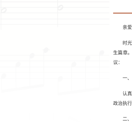
亲爱
时
生篇章。
议：
一、
认
政治执行
二、