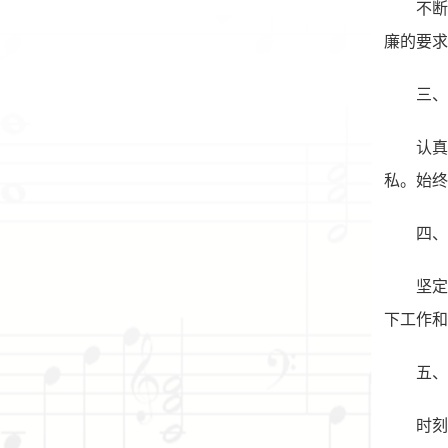
不
廉的要求
三、
认
私。始终
四、
坚
下工作和
五、
时刻