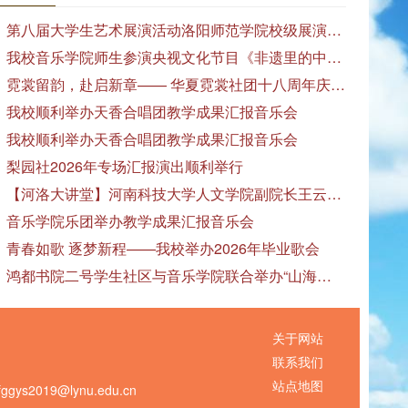
第八届大学生艺术展演活动洛阳师范学院校级展演——艺术作品专场展览在美术与艺术学院顺利开展
我校音乐学院师生参演央视文化节目《非遗里的中国》
霓裳留韵，赴启新章—— 华夏霓裳社团十八周年庆暨毕业季特别演出圆满落幕
我校顺利举办天香合唱团教学成果汇报音乐会
我校顺利举办天香合唱团教学成果汇报音乐会
梨园社2026年专场汇报演出顺利举行
【河洛大讲堂】河南科技大学人文学院副院长王云红教授应邀作专题讲座
音乐学院乐团举办教学成果汇报音乐会
青春如歌 逐梦新程——我校举办2026年毕业歌会
鸿都书院二号学生社区与音乐学院联合举办“山海诗恋”合唱思政汇报音乐会
关于网站
联系我们
站点地图
s2019@lynu.edu.cn