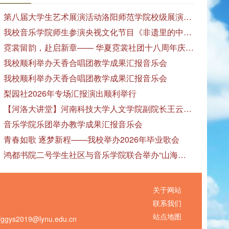
第八届大学生艺术展演活动洛阳师范学院校级展演——艺术作品专场展览在美术与艺术学院顺利开展
我校音乐学院师生参演央视文化节目《非遗里的中国》
霓裳留韵，赴启新章—— 华夏霓裳社团十八周年庆暨毕业季特别演出圆满落幕
我校顺利举办天香合唱团教学成果汇报音乐会
我校顺利举办天香合唱团教学成果汇报音乐会
梨园社2026年专场汇报演出顺利举行
【河洛大讲堂】河南科技大学人文学院副院长王云红教授应邀作专题讲座
音乐学院乐团举办教学成果汇报音乐会
青春如歌 逐梦新程——我校举办2026年毕业歌会
鸿都书院二号学生社区与音乐学院联合举办“山海诗恋”合唱思政汇报音乐会
关于网站
联系我们
站点地图
s2019@lynu.edu.cn