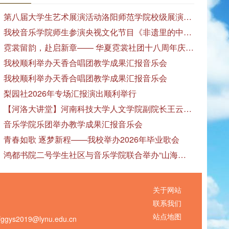
第八届大学生艺术展演活动洛阳师范学院校级展演——艺术作品专场展览在美术与艺术学院顺利开展
我校音乐学院师生参演央视文化节目《非遗里的中国》
霓裳留韵，赴启新章—— 华夏霓裳社团十八周年庆暨毕业季特别演出圆满落幕
我校顺利举办天香合唱团教学成果汇报音乐会
我校顺利举办天香合唱团教学成果汇报音乐会
梨园社2026年专场汇报演出顺利举行
【河洛大讲堂】河南科技大学人文学院副院长王云红教授应邀作专题讲座
音乐学院乐团举办教学成果汇报音乐会
青春如歌 逐梦新程——我校举办2026年毕业歌会
鸿都书院二号学生社区与音乐学院联合举办“山海诗恋”合唱思政汇报音乐会
关于网站
联系我们
站点地图
s2019@lynu.edu.cn