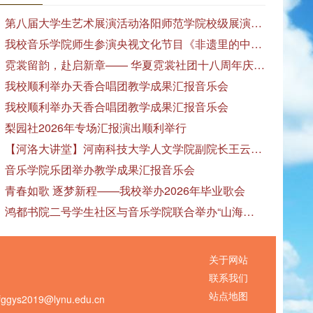
第八届大学生艺术展演活动洛阳师范学院校级展演——艺术作品专场展览在美术与艺术学院顺利开展
我校音乐学院师生参演央视文化节目《非遗里的中国》
霓裳留韵，赴启新章—— 华夏霓裳社团十八周年庆暨毕业季特别演出圆满落幕
我校顺利举办天香合唱团教学成果汇报音乐会
我校顺利举办天香合唱团教学成果汇报音乐会
梨园社2026年专场汇报演出顺利举行
【河洛大讲堂】河南科技大学人文学院副院长王云红教授应邀作专题讲座
音乐学院乐团举办教学成果汇报音乐会
青春如歌 逐梦新程——我校举办2026年毕业歌会
鸿都书院二号学生社区与音乐学院联合举办“山海诗恋”合唱思政汇报音乐会
关于网站
联系我们
站点地图
s2019@lynu.edu.cn