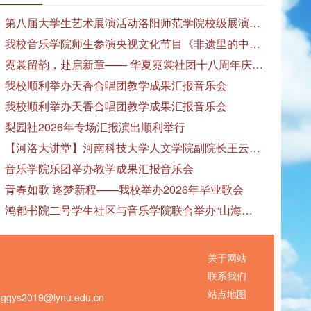
第八届大学生艺术展演活动洛阳师范学院校级展演——艺术作品专场展览在美术与艺术学院顺利开展
我校音乐学院师生参演央视文化节目《非遗里的中国》
霓裳留韵，赴启新章—— 华夏霓裳社团十八周年庆暨毕业季特别演出圆满落幕
我校顺利举办天香合唱团教学成果汇报音乐会
我校顺利举办天香合唱团教学成果汇报音乐会
梨园社2026年专场汇报演出顺利举行
【河洛大讲堂】河南科技大学人文学院副院长王云红教授应邀作专题讲座
音乐学院乐团举办教学成果汇报音乐会
青春如歌 逐梦新程——我校举办2026年毕业歌会
鸿都书院二号学生社区与音乐学院联合举办“山海诗恋”合唱思政汇报音乐会
关于网站
联系我们
站点地图
s2019@lynu.edu.cn