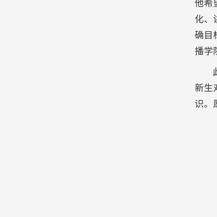
他希
化、
确目
播学
新生
识。