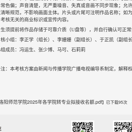
异常色偏；声音清楚，无严重噪音、失真或音画不同步现象；允
应清晰规范，不影响画面主体。片头或片尾可注明作品名称；如
与考核无关的商业标识或宣传内容。
考生须提前将作品存储于可靠介质（
U
盘等），并自行确认可正常
考核小组：李正学（组长）、李姗姗（副组长）、于正凯（副组
小组成员：冯运生、张少博、马可、石莉莉
备注：本考核方案由新闻与传播学院广播电视编导系制定，解释
洛阳师范学院2025年各学院转专业拟接收名额.pdf
】已下载
95
次