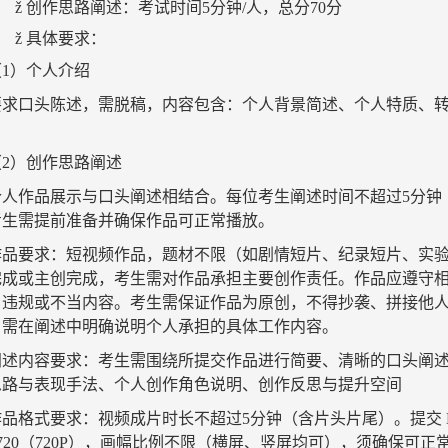
ž
创作思路阐述：考试时间
5
分钟
/
人，总分
70
分
ž
具体要求：
（
1
）个人介绍
要求
口头陈述，需脱稿
，内容包含：个人
背景简述
、个人特质、
。
（
2
）
创作思路阐述
个人作品展示与口头阐述相结合。每位考生阐述时间不超过
5
分钟
考生需提前准备并确保作品可正常播放。
作品要求
：
短视频作品，题材不限（如剧情短片、纪录短片、实
完成或主创完成，考生需对作品承担主要创作责任。作品应遵守
、违规或不当内容。考生需保证作品为原创，不得抄袭、拼接他
，需在阐述中明确说明个人承担的具体工作内容。
阐述内容要求
：
考生需围绕所提交作品进行简要、清晰的口头阐
思路与表现手法
、
个人创作角色说明
、
创作反思与提升空间
作品格式要求
：
视频成片时长不超过
5
分钟（含片头片尾）。提交
720
（
720P
）
，
画幅比例不限（横屏、竖屏均可），须确保可正