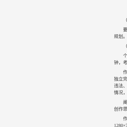
规划
钟，
独立
违法
情况
创作
1280×