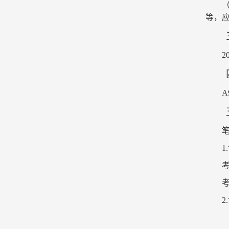
等，
2
A
1.
2.