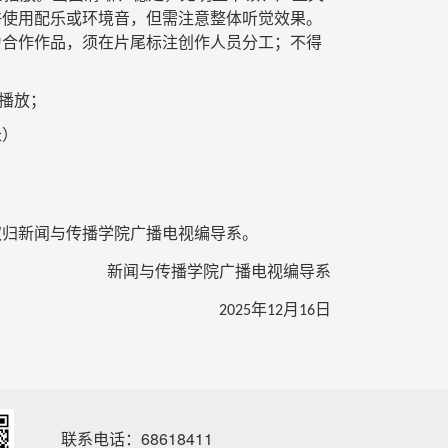
许使用配乐或环境音，但需注意整体听觉效果。
为合作作品，须在片尾标注创作人员分工
；
不得
播放；
长）
权归新闻与传播学院广播电视编导系。
新闻与传播学院广播电视编导系
年
月
日
2025
12
16
联系电话：68618411