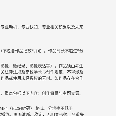
转专业动机
、专业认知、
专业相关积累
以及
未来
（
不包含
作品播放时间）。作品时长不超过
5
分
验影像、微纪录、影像表达等）。作品须由考生
相关法律法规及高校学术与创作规范，不得涉及
人作品或使用未经授权的素材。如作品存在合作
述，重点包括以下内容：创作背景与主题立意
、
MP4
（
H.264
编码） 格式
，
分辨率不低于
常播放。画面清晰、稳定，无明显卡顿、严重失