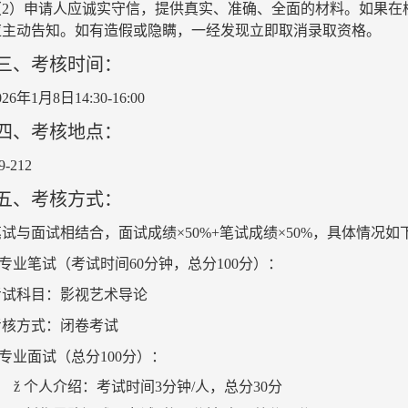
（
2
）申请人应诚实守信，提供真实、准确、全面的材料。如果在
应主动告知。如有造假或隐瞒，一经发现立即取消录取资格。
三、考核时间：
0
26
年
1
月
8
日
14
:
3
0
-
1
6
:
0
0
四、考核地点：
9-212
五、考核方式：
笔试与面试相结合，面试成绩
×
5
0%+
笔试成绩
×
5
0%
，
具体情况如
专业笔试（考试时间
60
分钟，总分
100
分）：
考试科目
：
影视艺术导论
考核方式：闭卷考试
专业面试
（总分
100
分）：
ž
个人介绍
：考试时间
3
分钟
/
人，总分
30
分