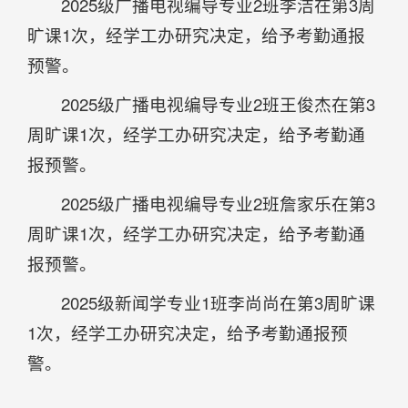
2025级广播电视编导专业2班李洁在第3周
旷课1次，经学工办研究决定，给予考勤通报
预警。
2025级广播电视编导专业2班王俊杰在第3
周旷课1次，经学工办研究决定，给予考勤通
报预警。
2025级广播电视编导专业2班詹家乐在第3
周旷课1次，经学工办研究决定，给予考勤通
报预警。
2025级新闻学专业1班李尚尚在第3周旷课
1次，经学工办研究决定，给予考勤通报预
警。