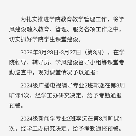
为扎实推进学院教育教学管理工作，将学
风建设融入教育、管理、服务各项工作之中，
切实抓好学院学生课堂建设。
2026年3月23日-3月27日（第3周），在学
院领导、辅导员、学风建设督导小组等课堂考
勤巡查中，现对课堂情况予以通报：
2024级广播电视编导专业2班郭逸在第3周
旷课1次，经学工办研究决定，给予考勤通报
预警。
2024级新闻学专业2班李沅在第3周旷课1
次，经学工办研究决定，给予考勤通报预警。