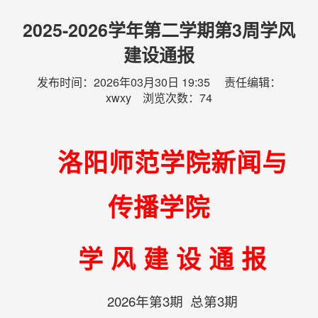
2025-2026学年第二学期第3周学风
建设通报
发布时间：2026年03月30日 19:35 责任编辑：
xwxy 浏览次数：
74
洛阳师范学院新闻与
传播学院
学 风 建 设 通 报
2026年第3期 总第3期