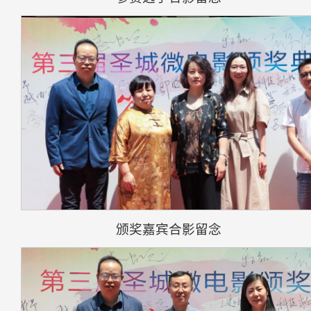
颁奖嘉宾合影留念