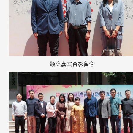
颁奖嘉宾合影留念