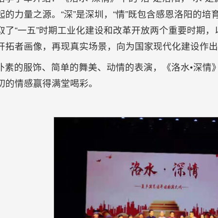
起的力量之源。“深”是深圳，“情”既包含感恩洛阳的
取了“一五”时期工业化建设和改革开放两个重要时期
开拓者画像，再现真实场景，向为国家现代化建设作出
朴素的服饰、简单的舞美、动情的表演，《洛水•深情
切的情感赢得满堂喝彩。