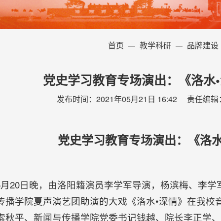
首页
教学科研
品牌建设
党史学习教育专场演出：《洛水
发布时间：2021年05月21日 16:42 责任编
党史学习教育专场演出：《洛水
5月20日晚，由洛阳籍演员李学军导演，杨滨梅、李
传播学院夏声演艺团助演的大戏《洛水•深情》在我校
索秋平、新闻与传播学院党委书记钱越、院长李正学、