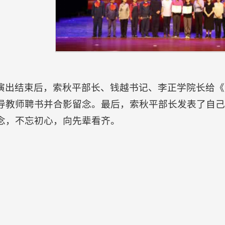
演出结束后，索秋平部长、钱越书记、李正学院长给《
导教师聘书并合影留念。最后，索秋平部长发表了自己
念，不忘初心，向先辈看齐。