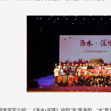
据李学军介绍：《洛水•深情》中的“洛”是洛阳，“水”