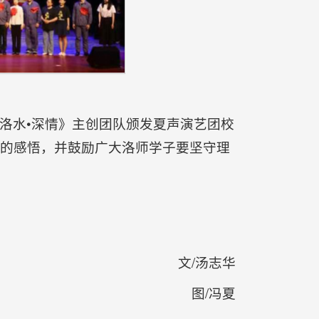
洛水•深情》主创团队颁发夏声演艺团校
的感悟，并鼓励广大洛师学子要坚守理
文/汤志华
图/冯夏