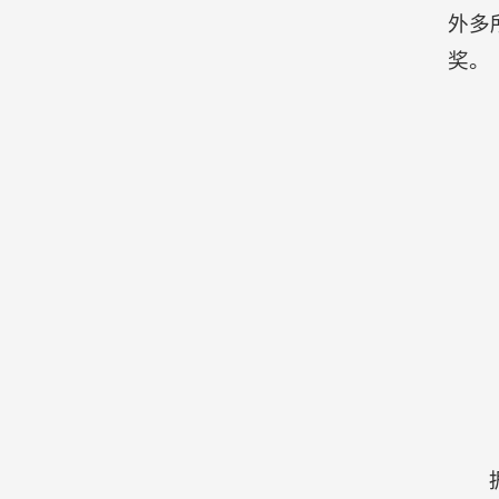
外多
奖。