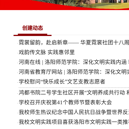
创建动态
霓裳留韵，赴启新章—— 华夏霓裳社团十八
·
戏韵传文脉 实践惠邻里
·
河南在线 | 洛阳师范学院：深化文明实践内涵
·
河南省教育厅网站 | 洛阳师范学院：深化文明
·
学校慰问“快乐成长”文艺支教志愿者
·
鸿都书院二号学生社区开展“文明养成共行动 
·
学校召开庆祝第41个教师节暨表彰大会
·
我校师生热议纪念中国人民抗日战争暨世界反
·
我校文明实践项目喜获洛阳市文明实践一类推
·