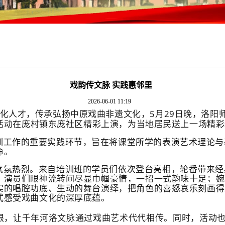
戏韵传文脉 实践惠邻里
2026-06-01 11:19
化人才，传承弘扬中原戏曲非遗文化，5月29日晚，洛阳师
演活动在庞村镇东庞社区精彩上演，为当地居民送上一场精
训工作的重要实践环节，旨在将课堂所学的表演艺术理论与
命。
气氛热烈。来自培训班的学员们依次登台亮相，轮番带来经
。演员们眼神流转间尽显巾帼豪情，一招一式韵味十足；婉
实的唱腔功底、生动的舞台演绎，把角色的喜怒哀乐刻画得
式感受戏曲文化的深厚底蕴。
根，让千年河洛文脉通过戏曲艺术代代相传。同时，活动