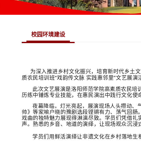
校园环境建设
为深入推进乡村文化振兴，培育新时代乡土文
质农民培训班“戏韵传文脉 实践惠邻里”文艺展
此次文艺展演是洛阳师范学院高素质农民培
历练中锤炼专业技能，在惠民演出中践行文化使
夜幕降临，灯光亮起，展演现场人头攒动、
帅》等家喻户晓的豫剧选段铿锵有力、荡气回肠
戏曲的独特魅力展现得淋漓尽致。学员们凭借扎
声。熟悉的乡音、地道的演绎，让现场观众沉浸
学员们用鲜活演绎让非遗文化在乡村落地生