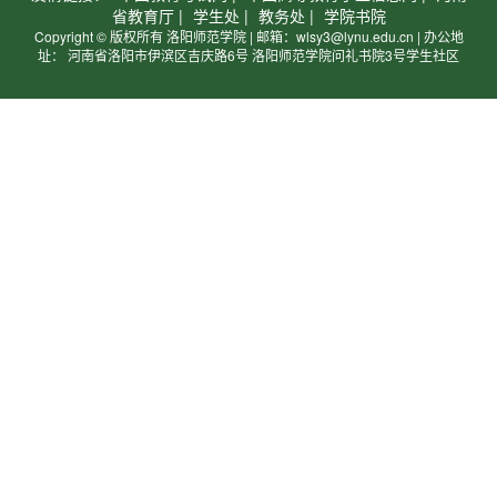
省教育厅 |
学生处 |
教务处 |
学院书院
Copyright © 版权所有 洛阳师范学院 | 邮箱：wlsy3@lynu.edu.cn | 办公地
址： 河南省洛阳市伊滨区吉庆路6号 洛阳师范学院问礼书院3号学生社区