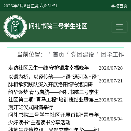
学校首页
2026年8月8日星期六6:51:51
问礼书院三号学生社区
当前位置：
首页
党团建设
团学工作
走访社区民生一线 守护银发幸福晚年
2026/07/28
·
以语为桥，以译传韵——“语”通河洛 “译”
2026/07/21
·
脉相承实践队深入开展洛阳博物馆调研
韶华逐梦 青马启航——问礼书院三号学生
社区第二期“青马工程”培训班结业暨第三
2026/06/22
·
期开班仪式圆满举行
问礼书院三号学生社区开展首期“青春年
2026/06/04
·
少好读书”主题读书分享活动
妙笔生花传校讯，光影交错记年华——问