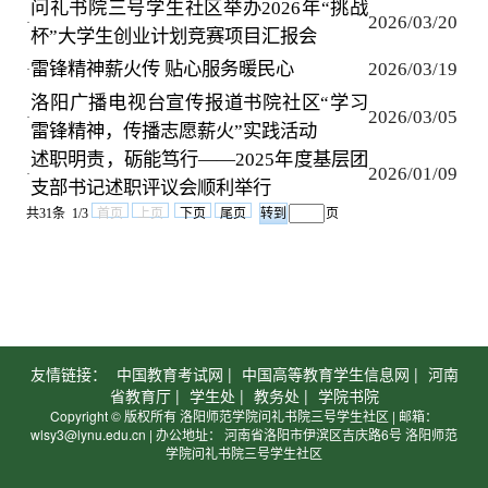
问礼书院三号学生社区举办2026年“挑战
2026/03/20
·
杯”大学生创业计划竞赛项目汇报会
雷锋精神薪火传 贴心服务暖民心
2026/03/19
·
洛阳广播电视台宣传报道书院社区“学习
2026/03/05
·
雷锋精神，传播志愿薪火”实践活动
述职明责，砺能笃行——2025年度基层团
2026/01/09
·
支部书记述职评议会顺利举行
共31条 1/3
首页
上页
下页
尾页
页
友情链接：
中国教育考试网 |
中国高等教育学生信息网 |
河南
省教育厅 |
学生处 |
教务处 |
学院书院
Copyright © 版权所有 洛阳师范学院问礼书院三号学生社区 | 邮箱：
wlsy3@lynu.edu.cn | 办公地址： 河南省洛阳市伊滨区吉庆路6号 洛阳师范
学院问礼书院三号学生社区