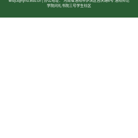
wlsy3@lynu.edu.cn | 办公地址： 河南省洛阳市伊滨区吉庆路6号 洛阳师范
学院问礼书院三号学生社区