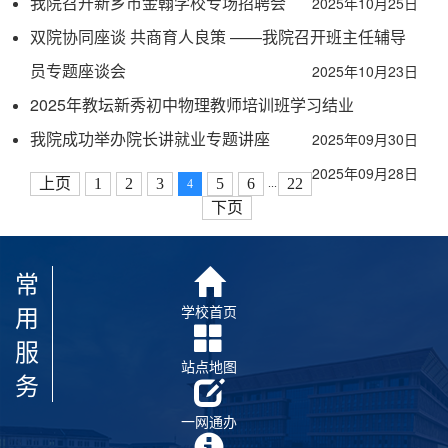
我院召开新乡市金翰学校专场招聘会
2025年10月25日
双院协同座谈 共商育人良策 ——我院召开班主任辅导
员专题座谈会
2025年10月23日
2025年教坛新秀初中物理教师培训班学习结业
我院成功举办院长讲就业专题讲座
2025年09月30日
2025年09月28日
上页
1
2
3
5
6
22
...
4
下页
常
用
学校首页
服
站点地图
务
一网通办