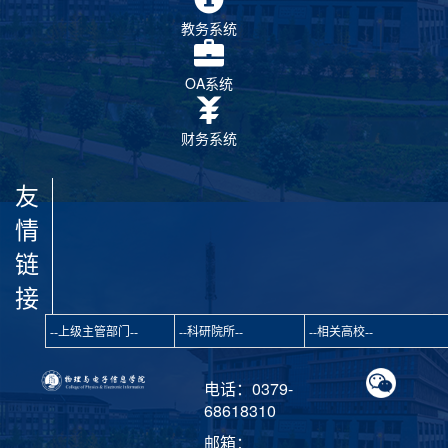
教务系统
OA系统
财务系统
友
情
链
接
电话：0379-
68618310
邮箱：