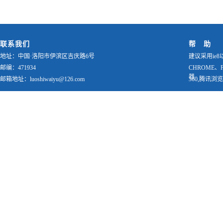
联系我们
帮 助
地址：中国·洛阳市伊滨区吉庆路6号
建议采用ie8
邮编：471934
CHROME、
器
邮箱地址：luoshiwaiyu@126.com
360,腾讯