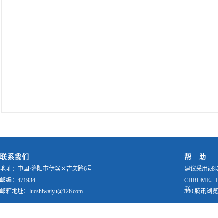
联系我们
帮 助
地址：中国·洛阳市伊滨区吉庆路6号
建议采用ie8
邮编：471934
CHROME、
器
邮箱地址：luoshiwaiyu@126.com
360,腾讯