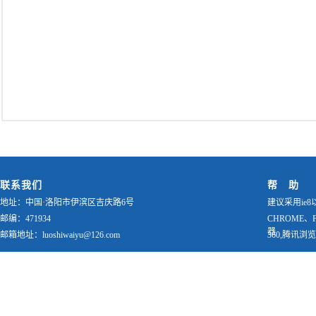
联系我们
帮 助
地址：中国·洛阳市伊滨区吉庆路6号
建议采用ie8
邮编：471934
CHROME、
器
邮箱地址：luoshiwaiyu@126.com
360,腾讯