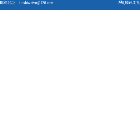
器
邮箱地址：luoshiwaiyu@126.com
360,腾讯