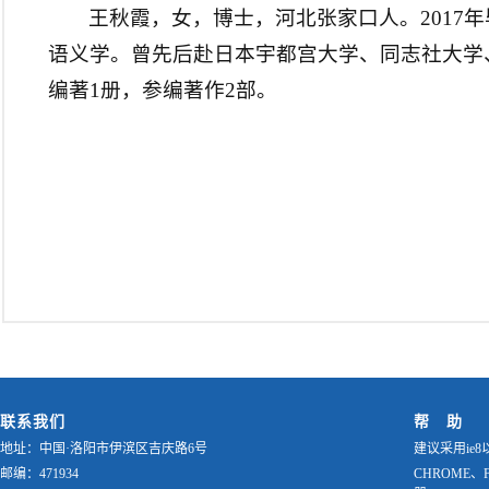
王秋霞，女，博士，河北张家口人。201
语义学。曾先后赴日本宇都宫大学、同志社大学
编著1册，参编著作2部。
联系我们
帮 助
地址：中国·洛阳市伊滨区吉庆路6号
建议采用ie8
邮编：471934
CHROME、