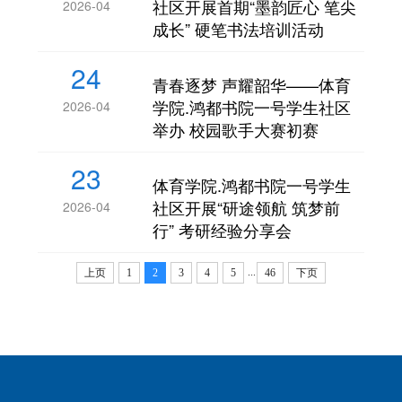
社区开展首期“墨韵匠心 笔尖
2026-04
成长” 硬笔书法培训活动
24
青春逐梦 声耀韶华——体育
学院.鸿都书院一号学生社区
2026-04
举办 校园歌手大赛初赛
23
体育学院.鸿都书院一号学生
社区开展“研途领航 筑梦前
2026-04
行” 考研经验分享会
...
上页
1
2
3
4
5
46
下页