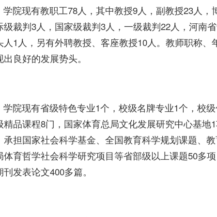
学院现有教职工78人，其中教授9人，副教授23人，
际级裁判3人，国家级裁判3人，一级裁判22人，河南
头人1人，另有外聘教授、客座教授10人。教师职称、
现出良好的发展势头。
学院现有省级特色专业1个，校级名牌专业1个，校级
级精品课程8门，国家体育总局文化发展研究中心基地1
。承担国家社会科学基金、全国教育科学规划课题、教
局体育哲学社会科学研究项目等省部级以上课题50多项
期刊发表论文400多篇。