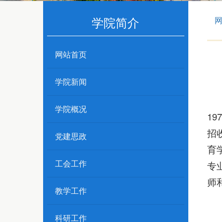
学院简介
网站首页
学院新闻
学院概况
1
招
党建思政
育
工会工作
专
师
教学工作
科研工作