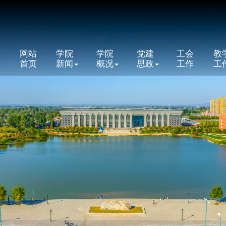
网站
学院
学院
党建
工会
教
首页
新闻
概况
思政
工作
工