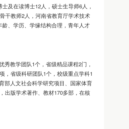
博士及在读博士12人，硕士生导师6人，
省骨干教师2人，河南省教育厅学术技术
年龄、学历、学缘结构合理，青年人才
优秀教学团队1个，省级精品课程2门，
项，省级科研团队1个，校级重点学科1
育部人文社会科学研究项目、国家体育
，出版学术著作、教材170多部，在核