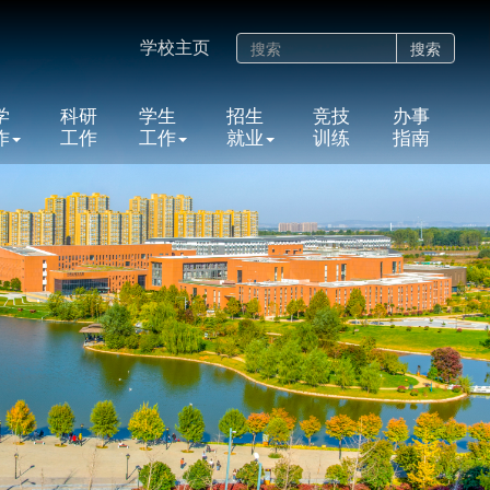
学校主页
搜索
学
科研
学生
招生
竞技
办事
作
工作
工作
就业
训练
指南