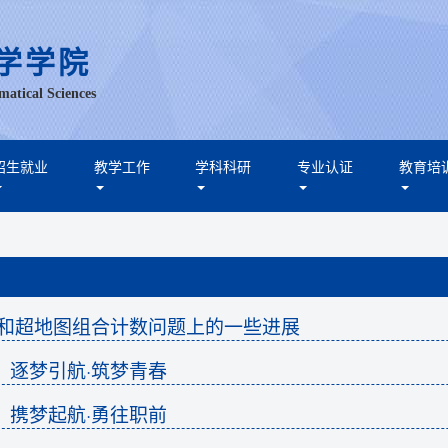
学学院
matical Sciences
招生就业
教学工作
学科科研
专业认证
教育培
图和超地图组合计数问题上的一些进展
】逐梦引航·筑梦青春
】携梦起航·勇往职前