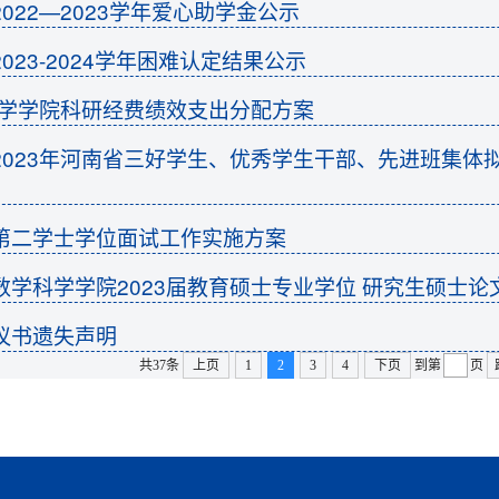
022—2023学年爱心助学金公示
023-2024学年困难认定结果公示
学科学学院科研经费绩效支出分配方案
2023年河南省三好学生、优秀学生干部、先进班集体
第二学士学位面试工作实施方案
数学科学学院2023届教育硕士专业学位 研究生硕士论
议书遗失声明
共37条
上页
1
2
3
4
下页
到第
页