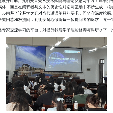
为题展开讲解。孔明安首先从技术赋能与理论反思两个方面详细介
实体，而是在阐释者与文本的历史性对话与互动中不断生成，核
一步阐释了诠释学之真对当代话语阐释的要求，即坚守深度挖掘
研究困惑积极提问，孔明安耐心倾听每一位提问者的诉求，逐一
名专家交流学习的平台，对提升我院学子理论修养与科研水平，