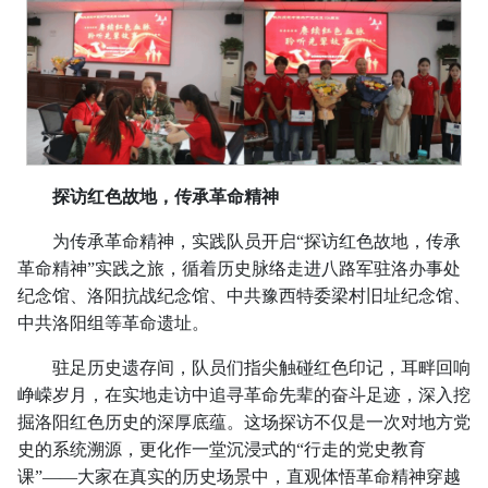
探访红色故地，传承革命精神
为传承革命精神，实践队员开启“探访红色故地，传承
革命精神”实践之旅，循着历史脉络走进八路军驻洛办事处
纪念馆、洛阳抗战纪念馆、中共豫西特委梁村旧址纪念馆、
中共洛阳组等革命遗址。
驻足历史遗存间，队员们指尖触碰红色印记，耳畔回响
峥嵘岁月，在实地走访中追寻革命先辈的奋斗足迹，深入挖
掘洛阳红色历史的深厚底蕴。这场探访不仅是一次对地方党
史的系统溯源，更化作一堂沉浸式的“行走的党史教育
课”——大家在真实的历史场景中，直观体悟革命精神穿越