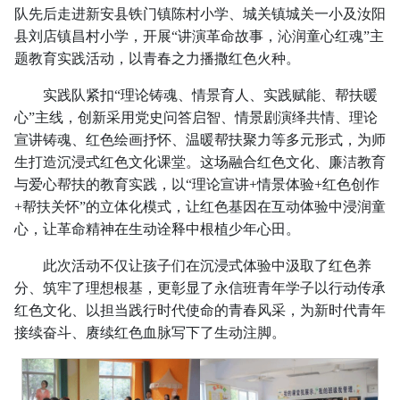
队先后走进新安县铁门镇陈村小学、城关镇城关一小及汝阳
县刘店镇昌村小学，开展“讲演革命故事，沁润童心红魂”主
题教育实践活动，以青春之力播撒红色火种。
实践队紧扣“理论铸魂、情景育人、实践赋能、帮扶暖
心”主线，创新采用党史问答启智、情景剧演绎共情、理论
宣讲铸魂、红色绘画抒怀、温暖帮扶聚力等多元形式，为师
生打造沉浸式红色文化课堂。这场融合红色文化、廉洁教育
与爱心帮扶的教育实践，以“理论宣讲+情景体验+红色创作
+帮扶关怀”的立体化模式，让红色基因在互动体验中浸润童
心，让革命精神在生动诠释中根植少年心田。
此次活动不仅让孩子们在沉浸式体验中汲取了红色养
分、筑牢了理想根基，更彰显了永信班青年学子以行动传承
红色文化、以担当践行时代使命的青春风采，为新时代青年
接续奋斗、赓续红色血脉写下了生动注脚。