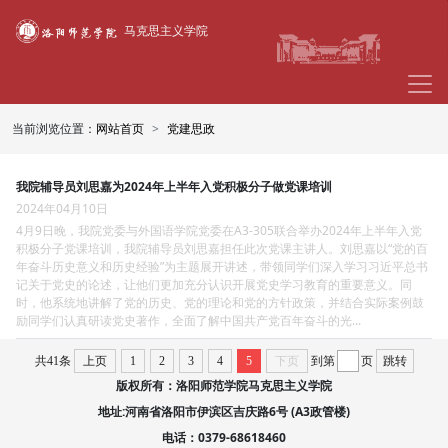
马克思主义学院
当前浏览位置：
网站首页
党建思政
我院辅导员刘思嘉为2024年上半年入党积极分子做党课培训
2024年04月10日
4月9日晚，我院党委与外国语学院党委在A3-305联合举办2024年上半年入党
积极分子党课培训，我院辅导员刘思嘉担任此次党课主讲人。刘思嘉以“党的百
年奋斗历史意义和历史经验”为主题展开讲述，带领同学们深入学习习近平总书
记关于党史的论述，让他们更加充分认识开展党史学习教育的重要意义。同
时，他系统地讲解了党的历史、党的理论和党的方针政策，并结合实际案例鼓
励同学们认真研读党史著作，全面了解中国共产党百年奋斗的光...
共41条
上页
1
2
3
4
5
下页
到第
页
跳转
版权所有：洛阳师范学院马克思主义学院
地址:河南省洛阳市伊滨区吉庆路6号 (A3政管楼)
电话：0379-68618460