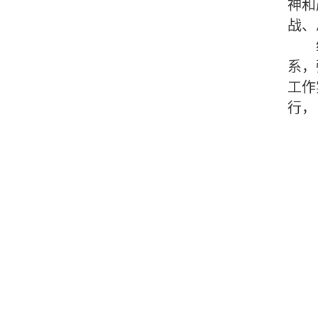
神和
战、
系，
工作
行，