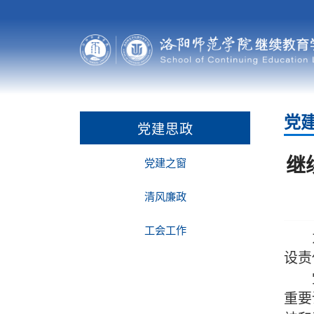
党
党建思政
继
党建之窗
清风廉政
工会工作
设责
重要