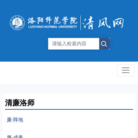
清廉洛师
廉·阵地
廉·成果