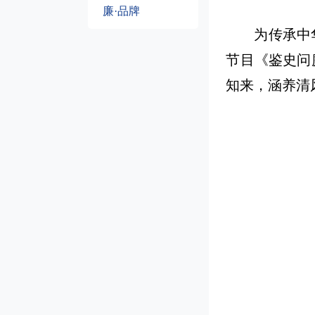
廉·品牌
为传承中
节目《鉴史问
知来，涵养清