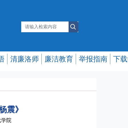
悟
清廉洛师
廉洁教育
举报指南
下载
—杨震》
化学院