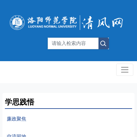
学思践悟
廉政聚焦
交流园地