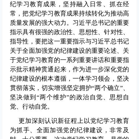
纪学习教育成果，坚持融入日常、抓在经
常，把党纪学习教育成果持续转化为推动高
质量发展的强大动力。习近平总书记的重要
指示具有很强的政治性、思想性、针对性、
指导性，要把这一重要指示与习近平总书记
关于全面加强党的纪律建设的重要论述、关
于党纪学习教育的一系列重要讲话和重要指
示批示精神贯通起来，作为进一步深化党的
纪律建设的根本遵循，一体学习领会，坚决
贯彻落实，切实增强坚定拥护“两个确立”、
坚决做到“两个维护”的政治自觉、思想自
觉、行动自觉。
更加深刻认识新征程上以党纪学习教育
为抓手、全面加强党的纪律建设，非常及