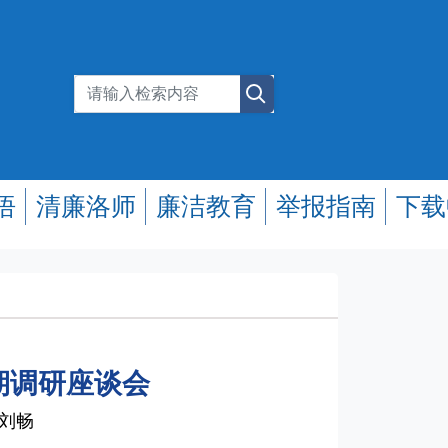
悟
清廉洛师
廉洁教育
举报指南
下载
期调研座谈会
/刘畅