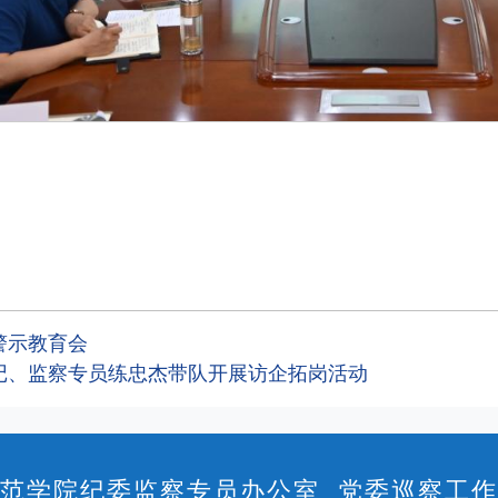
警示教育会
记、监察专员练忠杰带队开展访企拓岗活动
范学院纪委监察专员办公室 党委巡察工