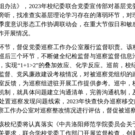
组办法》，2023年校纪委联合党委宣传部对基层
旁听，找准查实基层理论学习存在的薄弱环节，对
季度意识形态工作协调联动会，在重大节假日和敏
作开展情况。
环节，督促党委巡察工作办公室履行监督职责。该校
巡后三个环节，不断健全纪检监督与巡察监督信息
，实现“1+1>2”的叠加效应、化学反应。巡前，
监督、党风廉政建设考核情况，对被巡察党组织的
室反馈，为巡察组进驻开展工作提供参考。巡中，
机制，就具体问题建立沟通清单，完善沟通机制，
处置巡察发现问题线索，2023年快查快办巡察移
察工作办公室对巡察整改情况进行评估，督促被巡
该校纪委将认真落实《中共洛阳师范学院委员会关
关要求，联合学校党委工作部门开展监督检查，创