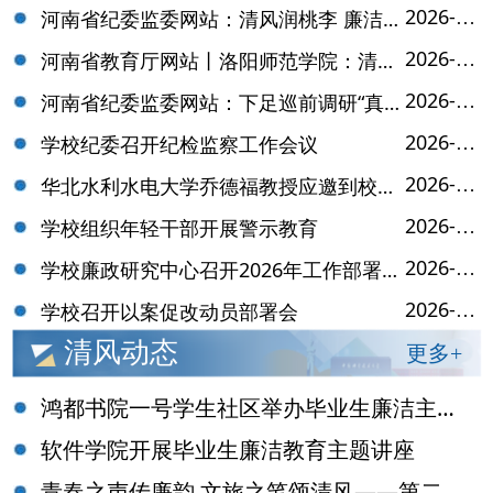
2026-06-03
河南省纪委监委网站：清风润桃李 廉洁启芳华
2026-05-27
河南省教育厅网站丨洛阳师范学院：清风润桃李 廉...
2026-05-09
河南省纪委监委网站：下足巡前调研“真功夫” 摸...
2026-05-08
学校纪委召开纪检监察工作会议
2026-05-07
华北水利水电大学乔德福教授应邀到校作报告
2026-05-06
学校组织年轻干部开展警示教育
2026-04-16
学校廉政研究中心召开2026年工作部署会
2026-04-13
学校召开以案促改动员部署会
清风动态
更多+
鸿都书院一号学生社区举办毕业生廉洁主题漆扇创作活动
软件学院开展毕业生廉洁教育主题讲座
青春之声传廉韵 文旅之笔颂清风——第二十三届“凡越国旅杯”导游风采大赛举行