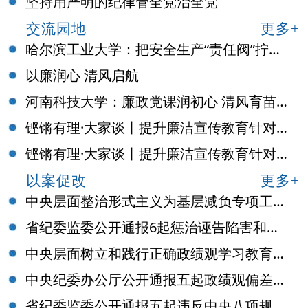
坚持用严明的纪律管全党治全党
交流园地
更多+
哈尔滨工业大学：把安全生产“责任阀”拧得更紧
以廉润心 清风启航
河南科技大学：廉政党课润初心 清风育苗筑根基
铿锵有理·大家谈丨提升廉洁宣传教育针对性有效性④以效果精准评估促进廉洁内容有效传播
铿锵有理·大家谈丨提升廉洁宣传教育针对性有效性③以渠道精准搭建促进内容“精准滴灌”
以案促改
更多+
中央层面整治形式主义为基层减负专项工作机制办公室 中央纪委办公厅公开通报3起整治形式主义为基层减负典型问题
省纪委监委公开通报6起惩治诬告陷害和澄清正名典型案例
中央层面树立和践行正确政绩观学习教育工作专班 中央纪委办公厅公开通报3起政绩观偏差问题
中央纪委办公厅公开通报五起政绩观偏差典型案件
省纪委监委公开通报五起违反中央八项规定精神典型问题