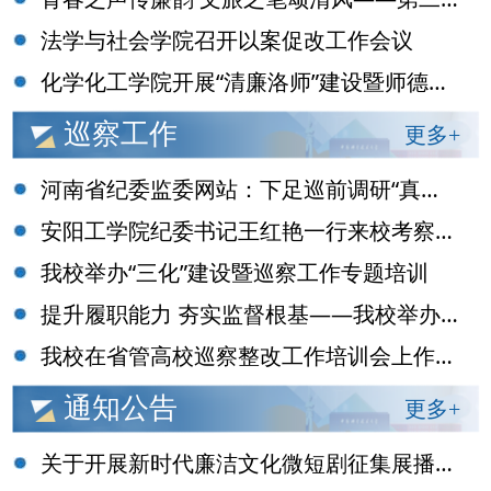
法学与社会学院召开以案促改工作会议
化学化工学院开展“清廉洛师”建设暨师德师风专题培训
巡察工作
更多+
河南省纪委监委网站：下足巡前调研“真功夫” 摸准实情提质效
安阳工学院纪委书记王红艳一行来校考察交流
我校举办“三化”建设暨巡察工作专题培训
提升履职能力 夯实监督根基​——我校举办“三化”建设暨巡察工作专题培训
我校在省管高校巡察整改工作培训会上作典型发言
通知公告
更多+
关于开展新时代廉洁文化微短剧征集展播活动的通知