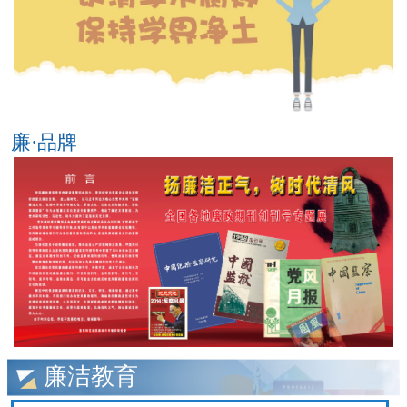
廉·品牌
廉洁教育