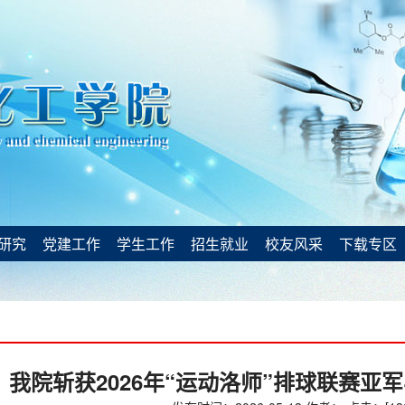
研究
党建工作
学生工作
招生就业
校友风采
下载专区
我院斩获2026年“运动洛师”排球联赛亚