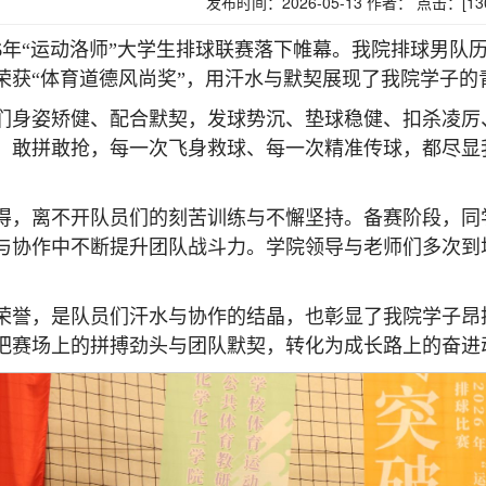
发布时间：2026-05-13 作者： 点击：[
13
2026年“运动洛师”大学生排球联赛落下帷幕。我院排球男
荣获“体育道德风尚奖”，用汗水与默契展现了我院学子的
们身姿矫健、配合默契，发球势沉、垫球稳健、扣杀凌厉
、敢拼敢抢，每一次飞身救球、每一次精准传球，都尽显
得，离不开队员们的刻苦训练与不懈坚持。备赛阶段，同
与协作中不断提升团队战斗力。学院领导与老师们多次到
荣誉，是队员们汗水与协作的结晶，也彰显了我院学子昂
把赛场上的拼搏劲头与团队默契，转化为成长路上的奋进