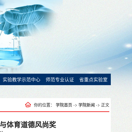
实验教学示范中心
师范专业认证
省重点实验室
你的位置：
学院首页
->
学院新闻
-> 正文
军与体育道德风尚奖