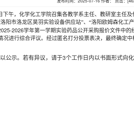
发布时间：2025-07-16 作者： 点击：[
46
日下午，化学化工学院召集各教学系主任、教研室主任及
“洛阳市洛龙区昊羽实验设备供应站”、“洛阳欧姆森化工产
2025-2026
学年第一学期实验药品公开采购报价文件中的
情况进行综合评议。经过匿名打分投票表决，最终确定中
3
以公示。若有异议，请于
个工作日内以书面形式向化
。