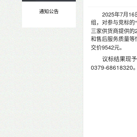
通知公告
2025
7
16
年
月
组，对参与竞标的
三家供货商提供的
和售后服务质量等
9542
交价
元。
议标结果现予
0379-68618320