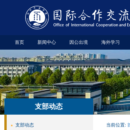
首页
新闻中心
因公出境
海外学习
支部动态
支部动态
当前位置: