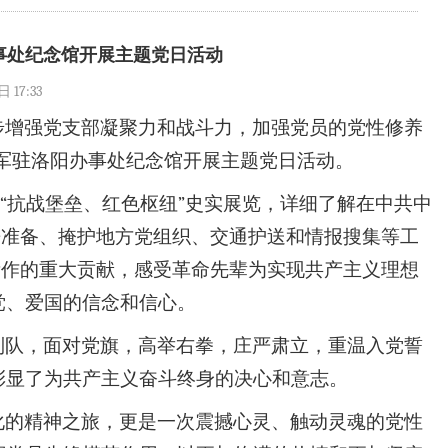
事处纪念馆开展主题党日活动
17:33
步增强党支部凝聚力和战斗力，加强党员的党性修养
路军驻洛阳办事处纪念馆开展主题党日活动。
“抗战堡垒、红色枢纽”史实展览，详细了解在中共中
争准备、掩护地方党组织、交通护送和情报搜集等工
所作的重大贡献，感受革命先辈为实现共产主义理想
党、爱国的信念和信心。
列队，面对党旗，高举右拳，庄严肃立，重温入党誓
彰显了为共产主义奋斗终身的决心和意志。
化的精神之旅，更是一次震撼心灵、触动灵魂的党性