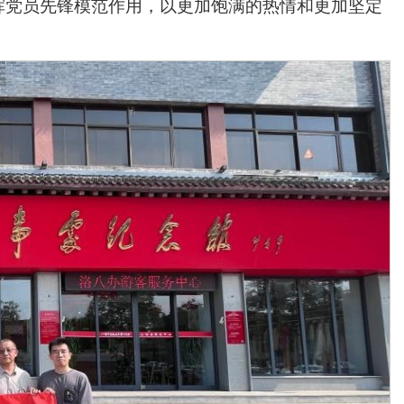
挥党员先锋模范作用，以更加饱满的热情和更加坚定